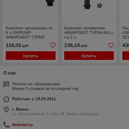
Комплект автоматики г/а
Комплект автоматики
Нас
5 л UNIPUMP
АКВАРОБОТ ТУРБИ-М1 с
UN
АКВАРОБОТ ТУРБИ
г/а 2 л
JET
119,02
136,15
43
руб.
руб.
Купить
Купить
О нас
Рейтинг не сформирован
Менее 5 отзывов за последний год
Работает с 19.09.2011
г. Минск
ул. Монтажников, 9, пом.39, Минск, Беларусь
Контакты