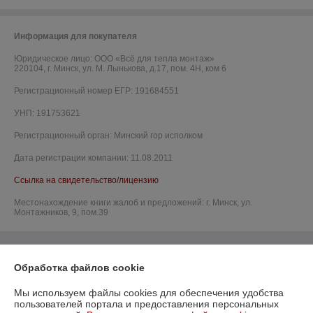
Информация для покупателя
Юридическое лицо:
ООО «Всё для тепла монтаж»
220104, г. Минск, ул. М. Лынькова, д.17, пом. 4Н, ком 6
Регистрационный номер ЕГР: 191684551
УНП: 191753621
Регистрационный орган: Минский гор исполком
Дата регистрации компании: 11.08.2011
Ссылка на свидетельство/лицензию
Местонахождение книги жалоб и предложений: г. Минск, ул.
Монтажников, 9, пом.39
Обработка файлов cookie
Мы используем файлы cookies для обеспечения удобства
пользователей портала и предоставления персональных