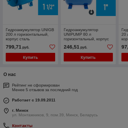
Гидроаккумулятор UNIGB
Гидроаккумулятор
Ги
200 л горизонтальный,
UNIPUMP 80 л
20 
корпус сталь
горизонтальный, корпус
кор
сталь
799,71
246,51
97
руб.
руб.
Купить
Купить
О нас
Рейтинг не сформирован
Менее 5 отзывов за последний год
Работает с 19.09.2011
г. Минск
ул. Монтажников, 9, пом.39, Минск, Беларусь
Контакты