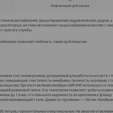
Информация для заказа
стеме водоснабжения, предотвращения гидравлических ударов, а
ккумулятора в системе автономного водоснабжения позволяет сни
ет срок его службы.
бжения, позволяет избежать такие проблемы как :
новая эластичная резина), допущенный для работы в контакте с 
ки, повышающие эластичность мембраны, прочность на разрыв, ст
бы изделия. При изготовлении мембран UNIPUMP используется те
ацией резиновой смеси. Эта технология позволяет добиться рав
чена до 1,6 мм, что повысило надежность ее крепления к фланцу
венной нержавеющей стали. Диаметр горловины — 100 мм. Мембра
00 литров, горизонтальные и вертикальные. На заказ изготавлива