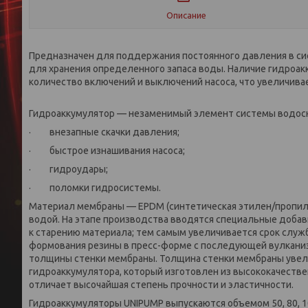
Описание
Предназначен для поддержания постоянного давления в си
для хранения определенного запаса воды. Наличие гидроа
количество включений и выключений насоса, что увеличива
Гидроаккумулятор — незаменимый элемент системы водосна
· внезапные скачки давления;
· быстрое изнашивания насоса;
· гидроудары;
· поломки гидросистемы.
Материал мембраны — EPDM (синтетическая этилен/пропиле
водой. На этапе производства вводятся специальные добав
к старению материала; тем самым увеличивается срок служ
формования резины в пресс-форме с последующей вулканиз
толщины стенки мембраны. Толщина стенки мембраны увели
гидроаккумулятора, который изготовлен из высококачест
отличает высочайшая степень прочности и эластичности.
Гидроаккумуляторы UNIPUMP выпускаются объемом 50, 80, 1