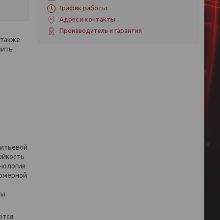
График работы
Адрес и контакты
Производитель и гарантия
 также
зить
питьевой
ойкость
хнология
номерной
ны
ются