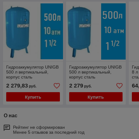
Гидроаккумулятор UNIGB
Гидроаккумулятор UNIGB
Ги
500 л вертикальный,
500 л вертикальный,
8 л
корпус сталь
корпус сталь
ста
2 279,83
2 279
64
руб.
руб.
Купить
Купить
О нас
Рейтинг не сформирован
Менее 5 отзывов за последний год