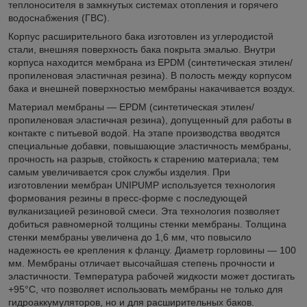
теплоносителя в замкнутых системах отопления и горячего
водоснабжения (ГВС).
Корпус расширительного бака изготовлен из углеродистой
стали, внешняя поверхность бака покрыта эмалью. Внутри
корпуса находится мембрана из EPDM (синтетическая этилен/
пропиленовая эластичная резина). В полость между корпусом
бака и внешней поверхностью мембраны накачивается воздух.
Материал мембраны — EPDM (синтетическая этилен/
пропиленовая эластичная резина), допущенный для работы в
контакте с питьевой водой. На этапе производства вводятся
специальные добавки, повышающие эластичность мембраны,
прочность на разрыв, стойкость к старению материала; тем
самым увеличивается срок службы изделия. При
изготовлении
мембран UNIPUMP
используется технология
формования резины в пресс-форме с последующей
вулканизацией резиновой смеси. Эта технология позволяет
добиться равномерной толщины стенки мембраны. Толщина
стенки мембраны увеличена до 1,6 мм, что повысило
надежность ее крепления к фланцу. Диаметр горловины — 100
мм. Мембраны отличает высочайшая степень прочности и
эластичности. Температура рабочей жидкости может достигать
+95°С, что позволяет использовать мембраны не только для
гидроаккумуляторов, но и для расширительных баков.