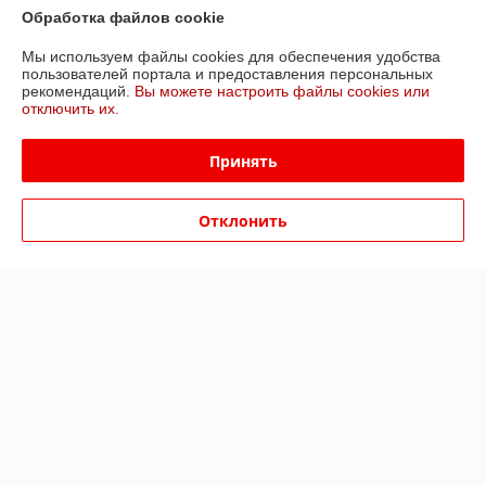
Обработка файлов cookie
Доставка и оплата
Мы используем файлы cookies для обеспечения удобства
пользователей портала и предоставления персональных
рекомендаций.
Вы можете настроить файлы cookies или
График работы
отключить их.
Полная версия сайта
Принять
Политика обработки cookies
Отклонить
Сайт создан на платформе Deal.by
Информация для покупателя
Юридическое лицо:
ООО «Всё для тепла монтаж»
220104, г. Минск, ул. М. Лынькова, д.17, пом. 4Н, ком 6
Регистрационный номер ЕГР: 191684551