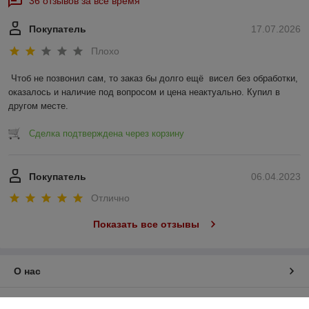
36 отзывов за всё время
Покупатель
17.07.2026
Плохо
Чтоб не позвонил сам, то заказ бы долго ещё  висел без обработки, 
оказалось и наличие под вопросом и цена неактуально. Купил в 
другом месте.
Сделка подтверждена через корзину
Покупатель
06.04.2023
Отлично
Показать все отзывы
О нас
Контакты