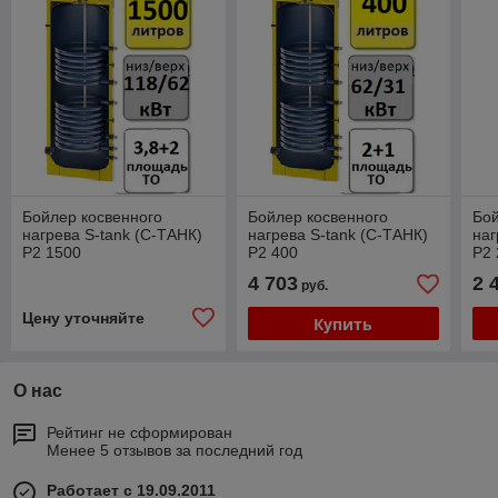
Бойлер косвенного
Бойлер косвенного
Бой
нагрева S-tank (С-ТАНК)
нагрева S-tank (С-ТАНК)
наг
P2 1500
P2 400
P2 
4 703
2 
руб.
Цену уточняйте
Купить
О нас
Рейтинг не сформирован
Менее 5 отзывов за последний год
Работает с 19.09.2011