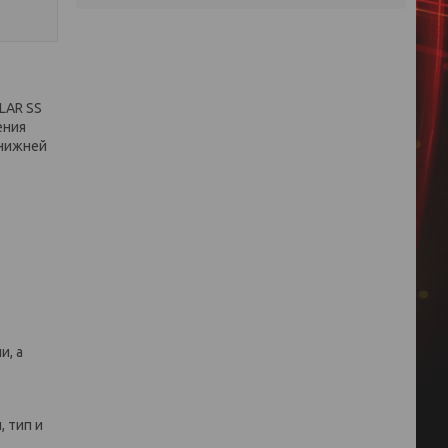
LAR SS
ения
 нижней
и, а
 тип и