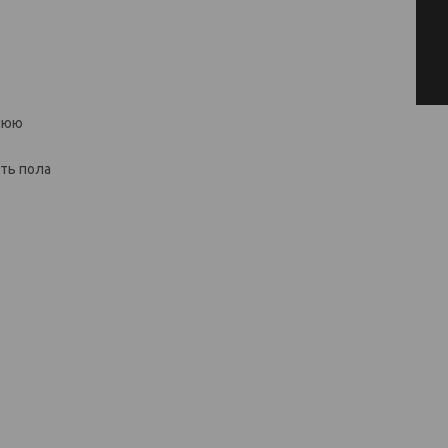
тнюю
ть пола