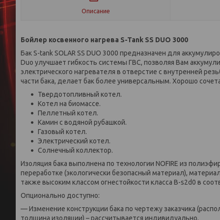
Описание
Бойлер косвенного нагрева S-Tank SS DUO 3000
Бак S-tank SOLAR SS DUO 3000 предназначен для аккумулиро
Duo улучшает гибкость системы ГВС, позволяя Вам аккуму
электрического нагревателя в отверстие с внутренней резь
части бака, делает бак более универсальным. Хорошо соче
Твердотопливный котел.
Котел на биомассе.
Пеллетный котел.
Камин с водяной рубашкой.
Газовый котел.
Электрический котел.
Солнечный коллектор.
Изоляция бака выполнена по технологии NOFIRE из полиэф
переработке (экологически безопасный материал), матери
также высоким классом огнестойкости класса B-s2d0 в соот
Опционально доступно:
— Изменение конструкции бака по чертежу заказчика (расп
толщина изоляции) – рассчитывается индивидуально.