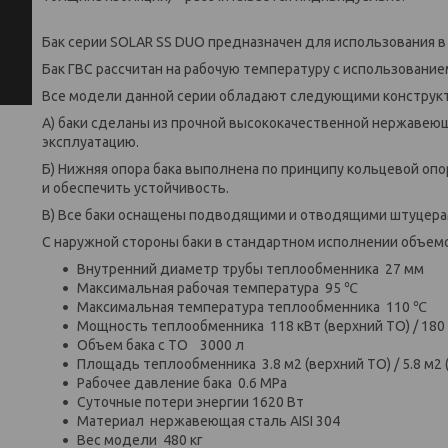
Бак серии SOLAR SS DUO предназначен для использования в
Бак ГВС рассчитан на рабочую температуру с использование
Все модели данной серии обладают следующими конструк
А) баки сделаны из прочной высококачественной нержавеюще
эксплуатацию.
Б) Нижняя опора бака выполнена по принципу кольцевой оп
и обеспечить устойчивость.
В) Все баки оснащены подводящими и отводящими штуцера
С наружной стороны баки в стандартном исполнении объе
Внутренний диаметр трубы теплообменника 27 мм
Максимальная рабочая температура 95 ℃
Максимальная температура теплообменника 110 ℃
Мощность теплообменника 118 кВт (верхний ТО) / 180 
Объем бака с ТО 3000 л
Площадь теплообменника 3.8 м2 (верхний ТО) / 5.8 м2
Рабочее давление бака 0.6 МРа
Суточные потери энергии 1620 Вт
Материал нержавеющая сталь AISI 304
Вес модели 480 кг