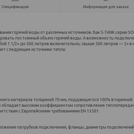
Спецификация
Информация для заказа
вания горячей воды от различных источников. Бак S-TANK серии SO
лировать постоянный объем горячей воды. А возможность подключ
бой 1 1/2» до 500 литров включительно, свыше 500 литров — 2» в
тает следующие источники тепла:
ирного материала толщиной 70 мм, поддающегося 100% вторичной
ал обладает высоким коэффициентом сопротивления теплопередач
ветствии с Европейскими требованиями EN 13501.
оложение патрубков подключения, фланцы, диаметры подключений,