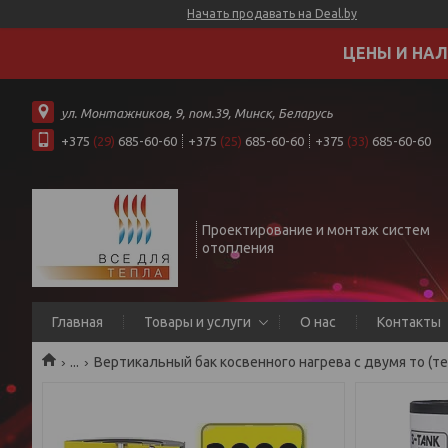
Начать продавать на Deal.by
ЦЕНЫ И НАЛ
ул. Монтажников, 9, пом.39, Минск, Беларусь
+375
(29)
685-60-60
+375
(25)
685-60-60
+375
(33)
685-60-60
Проектирование и монтаж систем
отопления
Главная
Товары и услуги
О нас
Контакты
...
Вертикальный бак косвенного нагрева с двумя то (