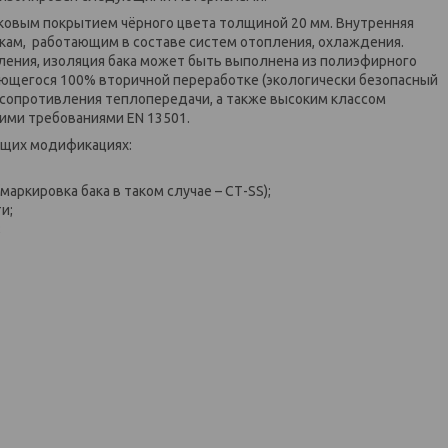
ковым покрытием чёрного цвета толщиной 20 мм. Внутренняя
акам, работающим в составе систем отопления, охлаждения.
опления, изоляция бака может быть выполнена из полиэфирного
ающегося 100% вторичной переработке (экологически безопасный
сопротивления теплопередачи, а также высоким классом
кими требованиями EN 13501.
ющих модификациях:
аркировка бака в таком случае – СТ-SS);
и;
;