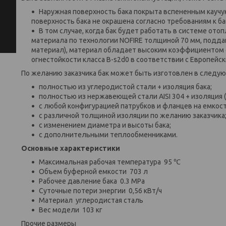
Наружная поверхность бака покрыта вспененным каучу
поверхность бака не окрашена согласно требованиям к б
В том случае, когда бак будет работать в системе от
материала по технологии NOFIRE толщиной 70 мм, подд
материал), материал обладает высоким коэффициентом 
огнестойкости класса B-s2d0 в соответствии с Европейс
По желанию заказчика бак может быть изготовлен в следу
полностью из углеродистой стали + изоляция бака;
полностью из нержавеющей стали AISI 304 + изоляция (м
с любой конфигурацией патрубков и фланцев на емкост
с различной толщиной изоляции по желанию заказчика
с изменением диаметра и высоты бака;
с дополнительными теплообменниками.
Основные характеристики
Максимальная рабочая температура 95 ℃
Объем буферной емкости 703 л
Рабочее давление бака 0.3 МРа
Суточные потери энергии 0,56 кВт/ч
Материал углеродистая сталь
Вес модели 103 кг
Прочие размеры