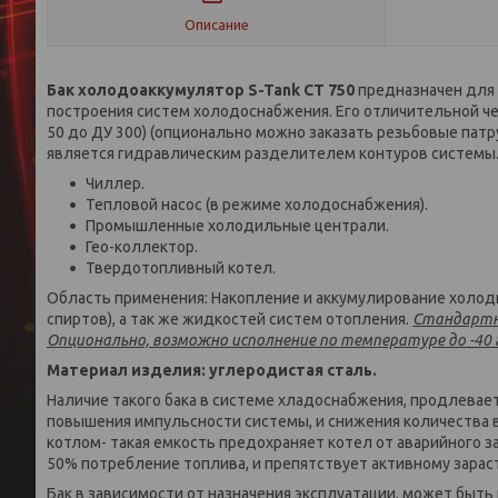
Описание
Бак холодоаккумулятор S-Tank CT 750
предназначен для 
построения систем холодоснабжения. Его отличительной ч
50 до ДУ 300) (опционально можно заказать резьбовые патр
является гидравлическим разделителем контуров системы.
Чиллер.
Тепловой насос (в режиме холодоснабжения).
Промышленные холодильные централи.
Гео-коллектор.
Твердотопливный котел.
Область применения: Накопление и аккумулирование холод
спиртов), а так же жидкостей систем отопления.
Стандартны
Опционально, возможно исполнение по температуре до -40 
Материал изделия: углеродистая сталь.
Наличие такого бака в системе хладоснабжения, продлевае
повышения импульсности системы, и снижения количества 
котлом- такая емкость предохраняет котел от аварийного з
50% потребление топлива, и препятствует активному зара
Бак в зависимости от назначения эксплуатации, может бы