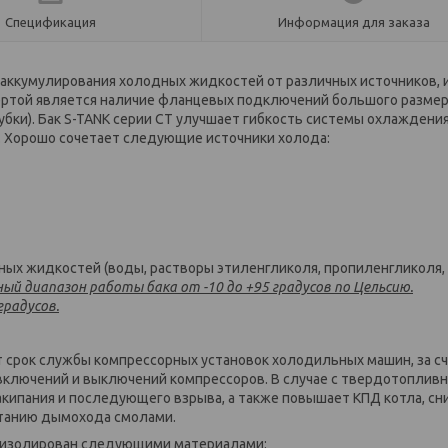
Спецификация
Информация для заказа
аккумулирования холодных жидкостей от различных источников, 
ертой является наличие фланцевых подключений большого размер
убки). Бак S-TANK серии СT улучшает гибкость системы охлаждения
 Хорошо сочетает следующие источники холода:
ных жидкостей (воды, растворы этиленгликоля, пропиленгликоля,
й диапазон работы бака от -10 до +95 градусов по Цельсию.
градусов.
т срок службы компрессорных установок холодильных машин, за с
включений и выключений компрессоров. В случае с твердотоплив
акипания и последующего взрыва, а также повышает КПД котла, сн
станию дымохода смолами.
ть изолирован следующими материалами: