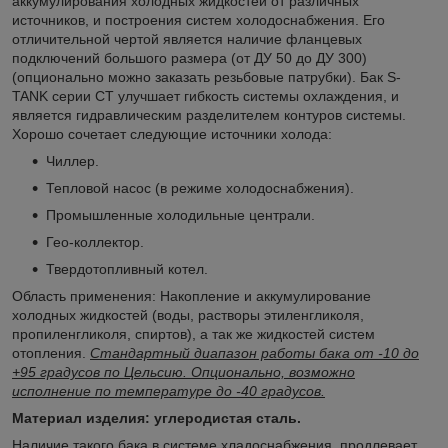
аккумулирования холодных жидкостей от различных
источников, и построения систем холодоснабжения. Его
отличительной чертой является наличие фланцевых
подключений большого размера (от ДУ 50 до ДУ 300)
(опционально можно заказать резьбовые патрубки). Бак S-
TANK серии СT улучшает гибкость системы охлаждения, и
является гидравлическим разделителем контуров системы.
Хорошо сочетает следующие источники холода:
Чиллер.
Тепловой насос (в режиме холодоснабжения).
Промышленные холодильные централи.
Гео-коллектор.
Твердотопливный котел.
Область применения: Накопление и аккумулирование
холодных жидкостей (воды, растворы этиленгликоля,
пропиленгликоля, спиртов), а так же жидкостей систем
отопления.
Стандартный диапазон работы бака от -10 до
+95 градусов по Цельсию. Опционально, возможно
исполнение по температуре до -40 градусов.
Материал изделия: углеродистая сталь.
Наличие такого бака в системе хладоснабжения, продлевает