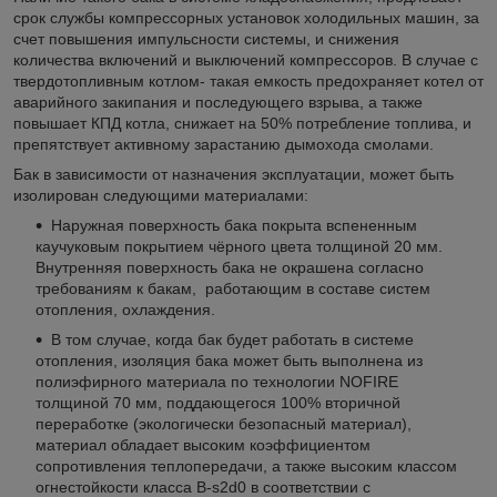
срок службы компрессорных установок холодильных машин, за
счет повышения импульсности системы, и снижения
количества включений и выключений компрессоров. В случае с
твердотопливным котлом- такая емкость предохраняет котел от
аварийного закипания и последующего взрыва, а также
повышает КПД котла, снижает на 50% потребление топлива, и
препятствует активному зарастанию дымохода смолами.
Бак в зависимости от назначения эксплуатации, может быть
изолирован следующими материалами:
Наружная поверхность бака покрыта вспененным
каучуковым покрытием чёрного цвета толщиной 20 мм.
Внутренняя поверхность бака не окрашена согласно
требованиям к бакам, работающим в составе систем
отопления, охлаждения.
В том случае, когда бак будет работать в системе
отопления, изоляция бака может быть выполнена из
полиэфирного материала по технологии NOFIRE
толщиной 70 мм, поддающегося 100% вторичной
переработке (экологически безопасный материал),
материал обладает высоким коэффициентом
сопротивления теплопередачи, а также высоким классом
огнестойкости класса B-s2d0 в соответствии с