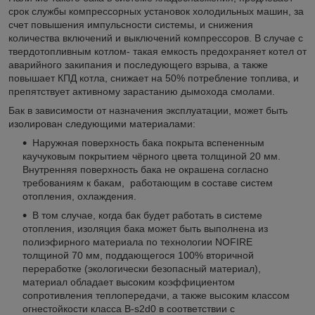
срок службы компрессорных установок холодильных машин, за
счет повышения импульсности системы, и снижения
количества включений и выключений компрессоров. В случае с
твердотопливным котлом- такая емкость предохраняет котел от
аварийного закипания и последующего взрыва, а также
повышает КПД котла, снижает на 50% потребление топлива, и
препятствует активному зарастанию дымохода смолами.
Бак в зависимости от назначения эксплуатации, может быть
изолирован следующими материалами:
Наружная поверхность бака покрыта вспененным
каучуковым покрытием чёрного цвета толщиной 20 мм.
Внутренняя поверхность бака не окрашена согласно
требованиям к бакам, работающим в составе систем
отопления, охлаждения.
В том случае, когда бак будет работать в системе
отопления, изоляция бака может быть выполнена из
полиэфирного материала по технологии NOFIRE
толщиной 70 мм, поддающегося 100% вторичной
переработке (экологически безопасный материал),
материал обладает высоким коэффициентом
сопротивления теплопередачи, а также высоким классом
огнестойкости класса B-s2d0 в соответствии с