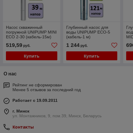
Насос скважинный
Глубинный насос для
Глу
погружной UNIPUMP MINI
воды UNIPUMP ECO-5
во
ECO 2-30 (кабель-15м)
(кабель-1 м)
MID
519,59
1 244
69
руб.
руб.
Купить
Купить
О нас
Рейтинг не сформирован
Менее 5 отзывов за последний год
Работает с 19.09.2011
г. Минск
ул. Монтажников, 9, пом.39, Минск, Беларусь
Контакты