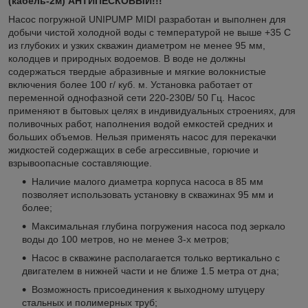
(кабель-2м) АНТИПЕСКОВЫЙ!!!
Насос погружной UNIPUMP MIDI разработан и выполнен для
добычи чистой холодной воды с температурой не выше +35 С
из глубоких и узких скважин диаметром не менее 95 мм,
колодцев и природных водоемов. В воде не должны
содержаться твердые абразивные и мягкие волокнистые
включения более 100 г/ куб. м. Установка работает от
переменной однофазной сети 220-230В/ 50 Гц. Насос
применяют в бытовых целях в индивидуальных строениях, для
поливочных работ, наполнения водой емкостей средних и
больших объемов. Нельзя применять насос для перекачки
жидкостей содержащих в себе агрессивные, горючие и
взрывоопасные составляющие.
Наличие малого диаметра корпуса насоса в 85 мм
позволяет использовать установку в скважинах 95 мм и
более;
Максимальная глубина погружения насоса под зеркало
воды до 100 метров, но не менее 3-х метров;
Насос в скважине располагается только вертикально с
двигателем в нижней части и не ближе 1.5 метра от дна;
Возможность присоединения к выходному штуцеру
стальных и полимерных труб;