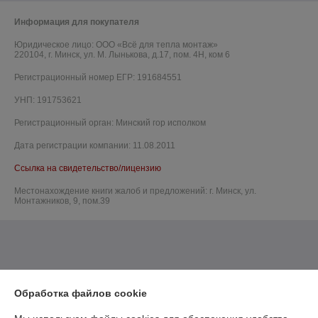
Информация для покупателя
Юридическое лицо:
ООО «Всё для тепла монтаж»
220104, г. Минск, ул. М. Лынькова, д.17, пом. 4Н, ком 6
Регистрационный номер ЕГР: 191684551
УНП: 191753621
Регистрационный орган: Минский гор исполком
Дата регистрации компании: 11.08.2011
Ссылка на свидетельство/лицензию
Местонахождение книги жалоб и предложений: г. Минск, ул.
Монтажников, 9, пом.39
Обработка файлов cookie