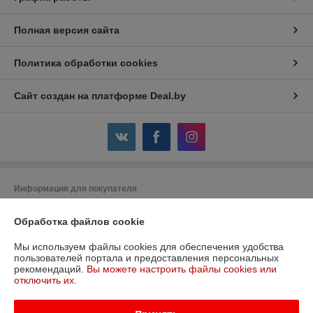
Полная версия сайта
Политика обработки cookies
Сайт создан на платформе Deal.by
Информация для покупателя
Юридическое лицо:
ООО «Всё для тепла монтаж»
Обработка файлов cookie
220104, г. Минск, ул. М. Лынькова, д.17, пом. 4Н, ком 6
Регистрационный номер ЕГР: 191684551
Мы используем файлы cookies для обеспечения удобства
пользователей портала и предоставления персональных
УНП: 191753621
рекомендаций.
Вы можете настроить файлы cookies или
отключить их.
Регистрационный орган: Минский гор исполком
Дата регистрации компании: 11.08.2011