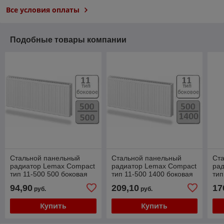
Все условия оплаты
Подобные товары компании
Стальной панельный
Стальной панельный
Ст
радиатор Lemax Compact
радиатор Lemax Compact
ра
тип 11-500 500 боковая
тип 11-500 1400 боковая
тип
подводка
подводка
по
94,90
209,10
17
руб.
руб.
Купить
Купить