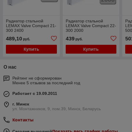
Радиатор стальной
Радиатор стальной
Рад
LEMAX Valve Compact 21-
LEMAX Valve Compact 22-
LEM
300 2400
300 2000
500
489,10
439
50
руб.
руб.
Купить
Купить
О нас
Рейтинг не сформирован
Менее 5 отзывов за последний год
Работает с 19.09.2011
г. Минск
ул. Монтажников, 9, пом.39, Минск, Беларусь
Контакты
Показать весь график работы
Сегодня выходной