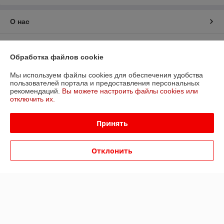
О нас
Контакты
Обработка файлов cookie
Доставка и оплата
Мы используем файлы cookies для обеспечения удобства
пользователей портала и предоставления персональных
рекомендаций.
Вы можете настроить файлы cookies или
График работы
отключить их.
Полная версия сайта
Принять
Политика обработки cookies
Отклонить
Сайт создан на платформе Deal.by