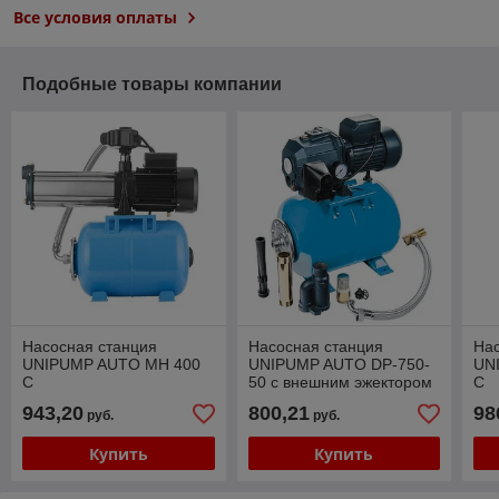
Все условия оплаты
Подобные товары компании
Насосная станция
Насосная станция
Нас
UNIPUMP AUTO MH 400
UNIPUMP AUTO DP-750-
UN
С
50 с внешним эжектором
С
943,20
800,21
98
руб.
руб.
Купить
Купить