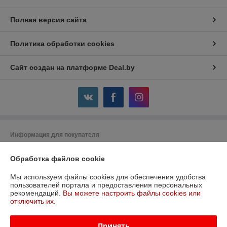
Полная версия сайта
Политика обработки cookies
Сайт создан на платформе Deal.by
Информация для покупателя
Юридическое лицо:
ООО «Всё для тепла монтаж»
220104, г. Минск, ул. М. Лынькова, д.17, пом. 4Н, ком 6
Обработка файлов cookie
Регистрационный номер ЕГР: 191684551
Мы используем файлы cookies для обеспечения удобства
пользователей портала и предоставления персональных
УНП: 191753621
рекомендаций.
Вы можете настроить файлы cookies или
отключить их.
Регистрационный орган: Минский гор исполком
Дата регистрации компании: 11.08.2011
Принять