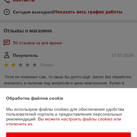
Показать весь график работы
Сегодня выходной
Отзывы о магазине
36 отзывов за всё время
Покупатель
17.07.2026
Плохо
Чтоб не позвонил сам, то заказ бы долго ещё  висел без обработки, 
оказалось и наличие под вопросом и цена неактуально. Купил в 
другом месте.
Обработка файлов cookie
Сделка подтверждена через корзину
Мы используем файлы cookies для обеспечения удобства
пользователей портала и предоставления персональных
рекомендаций.
Вы можете настроить файлы cookies или
Покупатель
06.04.2023
отключить их.
Отлично