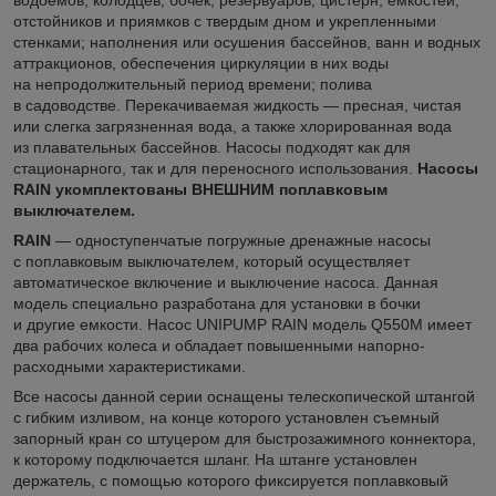
отстойников и приямков с твердым дном и укрепленными
стенками; наполнения или осушения бассейнов, ванн и водных
аттракционов, обеспечения циркуляции в них воды
на непродолжительный период времени; полива
в садоводстве. Перекачиваемая жидкость — пресная, чистая
или слегка загрязненная вода, а также хлорированная вода
из плавательных бассейнов. Насосы подходят как для
стационарного, так и для переносного использования.
Насосы
RAIN укомплектованы ВНЕШНИМ поплавковым
выключателем.
RAIN
— одноступенчатые погружные дренажные насосы
с поплавковым выключателем, который осуществляет
автоматическое включение и выключение насоса. Данная
модель специально разработана для установки в бочки
и другие емкости. Насос UNIPUMP RAIN модель Q550M имеет
два рабочих колеса и обладает повышенными напорно-
расходными характеристиками.
Все насосы данной серии оснащены телескопической штангой
с гибким изливом, на конце которого установлен съемный
запорный кран со штуцером для быстрозажимного коннектора,
к которому подключается шланг. На штанге установлен
держатель, с помощью которого фиксируется поплавковый