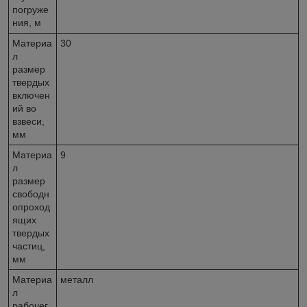
погруже
ния, м
Материа
30
л
размер
твердых
включен
ий во
взвеси,
мм
Материа
9
л
размер
свободн
опроход
ящих
твердых
частиц,
мм
Материа
металл
л
рабочег