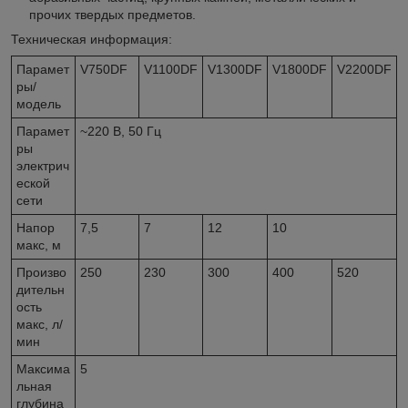
прочих твердых предметов.
Техническая информация:
Парамет
V750DF
V1100DF
V1300DF
V1800DF
V2200DF
ры/
модель
Парамет
~220 В, 50 Гц
ры
электрич
еской
сети
Напор
7,5
7
12
10
макс, м
Произво
250
230
300
400
520
дительн
ость
макс, л/
мин
Максима
5
льная
глубина