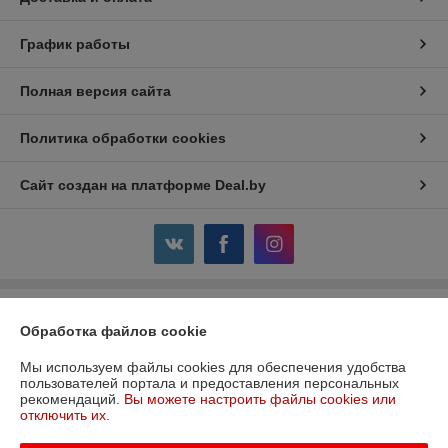
График работы
Полная версия сайта
Политика обработки cookies
Сайт создан на платформе Deal.by
Информация для покупателя
Обработка файлов cookie
Юридическое лицо:
ООО «Всё для тепла монтаж»
220104, г. Минск, ул. М. Лынькова, д.17, пом. 4Н, ком 6
Мы используем файлы cookies для обеспечения удобства
пользователей портала и предоставления персональных
Регистрационный номер ЕГР: 191684551
рекомендаций.
Вы можете настроить файлы cookies или
отключить их.
УНП: 191753621