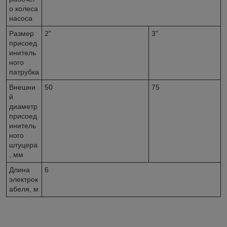
о колеса
насоса
Размер
2"
3"
присоед
инитель
ного
патрубка
Внешни
50
75
й
диаметр
присоед
инитель
ного
штуцера
, мм
Длина
6
электрок
абеля, м