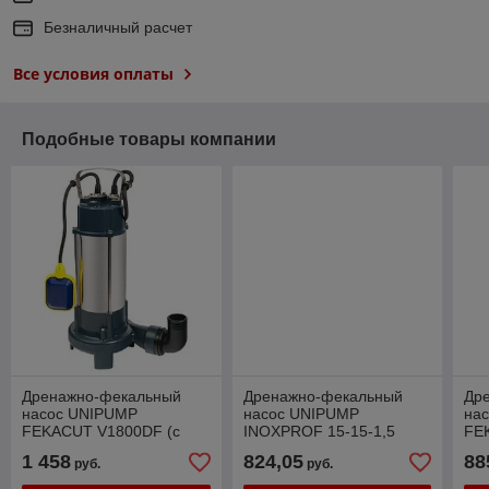
Безналичный расчет
Все условия оплаты
Подобные товары компании
Дренажно-фекальный
Дренажно-фекальный
Др
насос UNIPUMP
насос UNIPUMP
на
FEKACUT V1800DF (с
INOXPROF 15-15-1,5
FE
режущим элементом)
ре
1 458
824,05
88
руб.
руб.