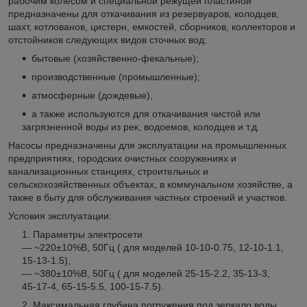
рабочим колесом и специальной режущей пластиной
предназначены для откачивания из резервуаров, колодцев,
шахт, котлованов, цистерн, емкостей, сборников, коллекторов и
отстойников следующих видов сточных вод:
бытовые (хозяйственно-фекальные);
производственные (промышленные);
атмосферные (дождевые),
а также используются для откачивания чистой или
загрязненной воды из рек, водоемов, колодцев и т.д.
Насосы предназначены для эксплуатации на промышленных
предприятиях, городских очистных сооружениях и
канализационных станциях, строительных и
сельскохозяйственных объектах, в коммунальном хозяйстве, а
также в быту для обслуживания частных строений и участков.
Условия эксплуатации:
Параметры электросети
— ~220±10%В, 50Гц ( для моделей 10-10-0.75, 12-10-1.1,
15-13-1.5),
— ~380±10%В, 50Гц ( для моделей 25-15-2.2, 35-13-3,
45-17-4, 65-15-5.5, 100-15-7.5).
Максимальная глубина погружения под зеркало воды