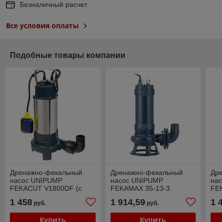
Безналичный расчет
Все условия оплаты
Подобные товары компании
Дренажно-фекальный
Дренажно-фекальный
Др
насос UNIPUMP
насос UNIPUMP
на
FEKACUT V1800DF (с
FEKAMAX 35-13-3
FE
режущим элементом)
1 458
1 914,59
1 
руб.
руб.
Купить
Купить