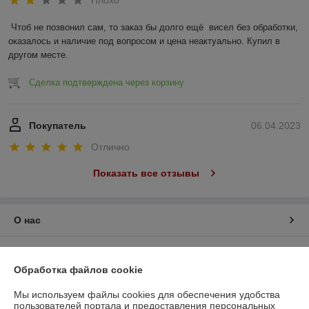
Чтоб не позвонил сам, то заказ бы долго ещё  висел без обработки, 
оказалось и наличие под вопросом и цена неактуально. Купил в 
другом месте.
Сделка подтверждена через корзину
Покупатель
06.04.2023
Отлично
Показать все отзывы
О нас
Контакты
Обработка файлов cookie
Доставка и оплата
Мы используем файлы cookies для обеспечения удобства
пользователей портала и предоставления персональных