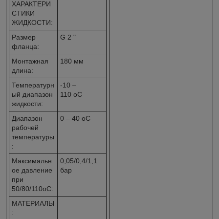
ХАРАКТЕРИ
СТИКИ
ЖИДКОСТИ:
Размер
G 2 "
фланца:
Монтажная
180 мм
длина:
Температурн
-10 –
ый диапазон
110
o
C
жидкости:
Диапазон
0 – 40
o
C
рабочей
температуры
:
Максимальн
0,05/0,4/1,1
ое давление
бар
при
50/80/110
o
C:
МАТЕРИАЛЫ
: