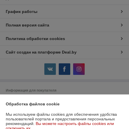
График работы
Полная версия сайта
Политика обработки cookies
Сайт создан на платформе Deal.by
Информация для покупателя
Юридическое лицо:
ООО «Всё для тепла монтаж»
Обработка файлов cookie
220104, г. Минск, ул. М. Лынькова, д.17, пом. 4Н, ком 6
Регистрационный номер ЕГР: 191684551
Мы используем файлы cookies для обеспечения удобства
пользователей портала и предоставления персональных
УНП: 191753621
рекомендаций.
Вы можете настроить файлы cookies или
отключить их.