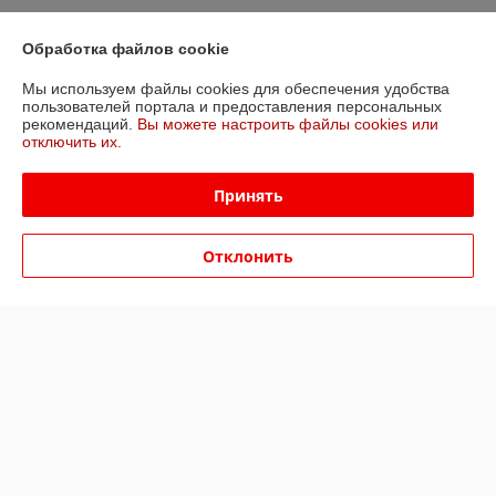
Контакты
Обработка файлов cookie
Доставка и оплата
Мы используем файлы cookies для обеспечения удобства
пользователей портала и предоставления персональных
рекомендаций.
Вы можете настроить файлы cookies или
График работы
отключить их.
Полная версия сайта
Принять
Политика обработки cookies
Отклонить
Сайт создан на платформе Deal.by
Информация для покупателя
Юридическое лицо:
ООО «Всё для тепла монтаж»
220104, г. Минск, ул. М. Лынькова, д.17, пом. 4Н, ком 6