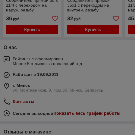
Соединитель прямой 35 х
Соединитель прямой
Сое
11/4 с переходом на
35х1 с переходом на
11/
наруж. резьбу
внутрен. резьбу
нар
Нержавейка VER-PRO
Нержавейка VER-PRO
Не
36
32
45
руб.
руб.
Купить
Купить
О нас
Рейтинг не сформирован
Менее 5 отзывов за последний год
Работает с 19.09.2011
г. Минск
ул. Монтажников, 9, пом.39, Минск, Беларусь
Контакты
Показать весь график работы
Сегодня выходной
Отзывы о магазине