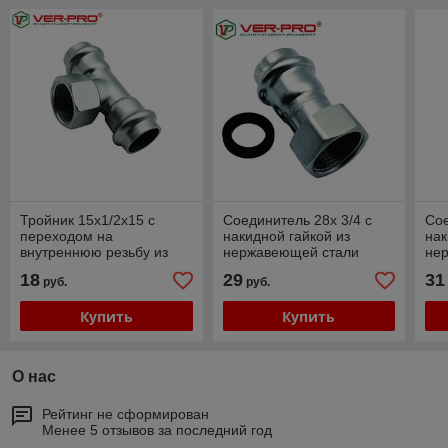
Тройник 15х1/2х15 с
Соединитель 28х 3/4 с
Сое
переходом на
накидной гайкой из
нак
внутреннюю резьбу из
нержавеющей стали
не
нержавеющей стали (P-
VER-PRO
VE
18
29
31
руб.
руб.
G-P), Ver-pro
Купить
Купить
О нас
Рейтинг не сформирован
Менее 5 отзывов за последний год