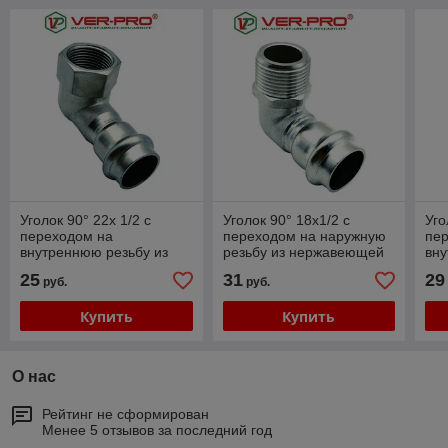
Уголок 90° 22х 1/2 с
Уголок 90° 18х1/2 с
Уго
переходом на
переходом на наружную
пе
внутреннюю резьбу из
резьбу из нержавеющей
вну
нержавеющей стали (P-
стали, Ver-pro
нер
25
31
29
руб.
руб.
G), Ver-pro
G),
Купить
Купить
О нас
Рейтинг не сформирован
Менее 5 отзывов за последний год