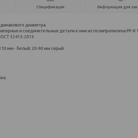
Спецификация
Информация для зак
одинакового диаметра.
напорные и соединительные детали к ним из полипропилена PP-R
ГОСТ 32415-2013.
0; 110 мм.- белый; 20-90 мм серый.
ка.