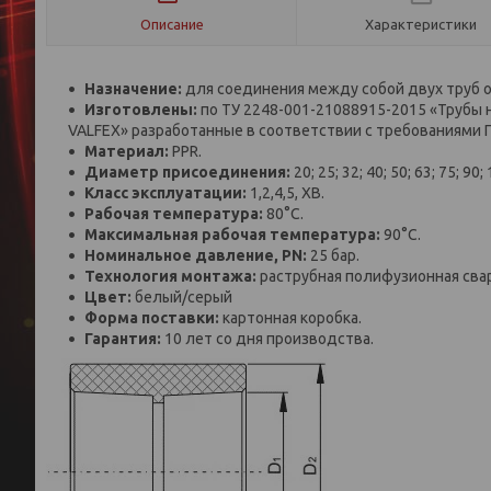
Описание
Характеристики
Назначение:
для соединения между собой двух труб 
Изготовлены:
по ТУ 2248-001-21088915-2015 «Трубы 
VALFEX» разработанные в соответствии с требованиями 
Материал:
PPR.
Диаметр присоединения:
20; 25; 32; 40; 50; 63; 75; 9
Класс эксплуатации:
1,2,4,5, ХВ.
Рабочая температура:
80°С.
Максимальная рабочая температура:
90°С.
Номинальное давление, PN:
25 бар.
Технология монтажа:
раструбная полифузионная свар
Цвет:
белый/серый
Форма поставки:
картонная коробка.
Гарантия:
10 лет со дня производства.