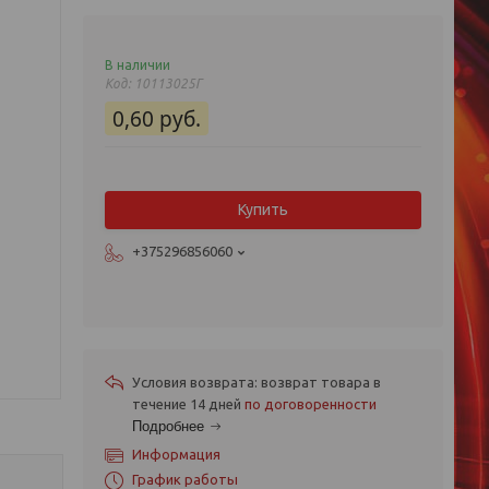
В наличии
Код:
10113025Г
0,60
руб.
Купить
+375296856060
возврат товара в
течение 14 дней
по договоренности
Подробнее
Информация
График работы