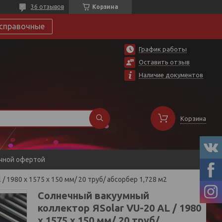
36 отзывов
Корзина
справочные
График работы
Оставить отзыв
Наличие документов
Корзина
ичной офертой
/ 1980 x 1575 x 150 мм/ 20 труб/ абсорбер 1,728 м2
Солнечный вакуумный
коллектор ЯSolar VU-20 AL / 1980
x 1575 x 150 мм/ 20 труб/