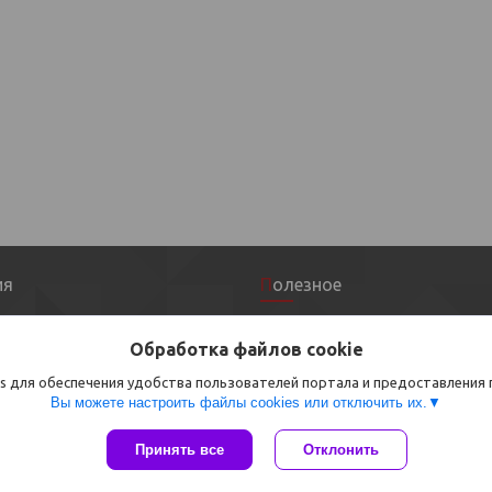
ия
Полезное
 оферта
Оплата и доставка
Обработка файлов cookie
Контакты
s для обеспечения удобства пользователей портала и предоставления
Статьи
Вы можете настроить файлы cookies или отключить их.
Сайт создан на платформе Deal.by
Принять все
Отклонить
Политика обработки файлов cookies
ООО Все для тепла |
Пожаловаться на контент