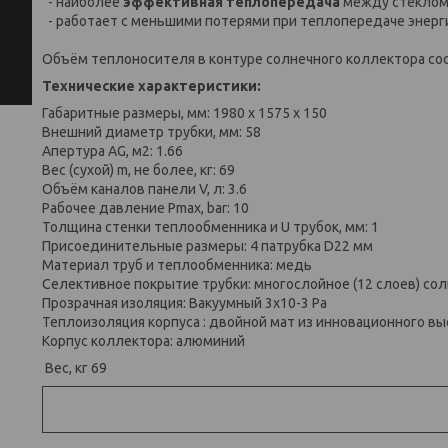
- наиболее
эффективная теплопередача
между стеклом 
- работает с меньшими потерями при теплопередаче энерг
Объём теплоносителя в контуре солнечного коллектора со
Технические характеристики:
Габаритные размеры, мм: 1980 x 1575 х 150
Внешний диаметр трубки, мм: 58
Апертура AG, м2: 1.66
Вес (сухой) m, не более, кг: 69
Объём каналов панели V, л: 3.6
Рабочее давление Pmax, bar: 10
Толщина стенки теплообменника и U трубок, мм: 1
Присоединительные размеры: 4 патрубка D22 мм
Материал труб и теплообменника: медь
Селективное покрытие трубки: многослойное (12 слоев) со
Прозрачная изоляция: Вакуумный 3х10-3 Ра
Теплоизоляция корпуса : двойной мат из инновационного в
Корпус коллектора: алюминий
Вес, кг 69