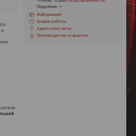
течение 14 дней
по договоренности
Подробнее
Информация
График работы
 VU-
Адрес и контакты
 и
Производитель и гарантия
сено
осителя
льшей