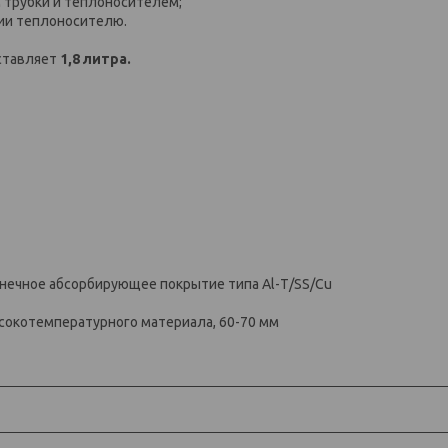
трубки и теплоносителем;
ии теплоносителю.
ставляет
1,8 литра.
лнечное абсорбирующее покрытие типа Al-Т/SS/Cu
ысокотемпературного материала, 60-70 мм