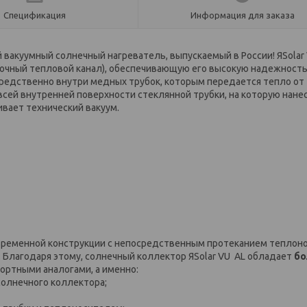
Спецификация
Информация для заказа
вакуумный солнечный нагреватель, выпускаемый в России! ЯSolar
точный тепловой канал), обеспечивающую его высокую надежность
редственно внутри медных трубок, которым передается тепло от
сей внутренней поверхности стеклянной трубки, на которую нане
вает технический вакуум.
овременной конструкции с непосредственным протеканием теплон
лагодаря этому, солнечный коллектор ЯSolar VU AL обладает
бо
ортными аналогами, а именно:
солнечного коллектора;