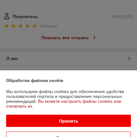
Покупатель
06.04.2023
Отлично
Показать все отзывы
О нас
Контакты
Обработка файлов cookie
Доставка и оплата
Мы используем файлы cookies для обеспечения удобства
пользователей портала и предоставления персональных
рекомендаций.
Вы можете настроить файлы cookies или
График работы
отключить их.
Полная версия сайта
Принять
Политика обработки cookies