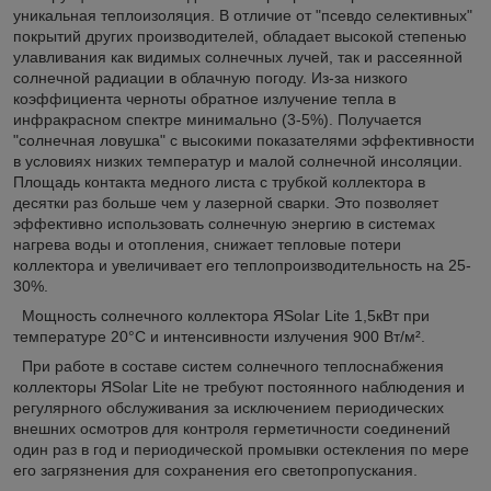
уникальная теплоизоляция. В отличие от "псевдо селективных"
покрытий других производителей, обладает высокой степенью
улавливания как видимых солнечных лучей, так и рассеянной
солнечной радиации в облачную погоду. Из-за низкого
коэффициента черноты обратное излучение тепла в
инфракрасном спектре минимально (3-5%). Получается
"солнечная ловушка" с высокими показателями эффективности
в условиях низких температур и малой солнечной инсоляции.
Площадь контакта медного листа с трубкой коллектора в
десятки раз больше чем у лазерной сварки. Это позволяет
эффективно использовать солнечную энергию в системах
нагрева воды и отопления, снижает тепловые потери
коллектора и увеличивает его теплопроизводительность на 25-
30%.
Мощность солнечного коллектора ЯSolar Lite 1,5кВт при
температуре 20°С и интенсивности излучения 900 Вт/м².
При работе в составе систем солнечного теплоснабжения
коллекторы ЯSolar Lite не требуют постоянного наблюдения и
регулярного обслуживания за исключением периодических
внешних осмотров для контроля герметичности соединений
один раз в год и периодической промывки остекления по мере
его загрязнения для сохранения его светопропускания.