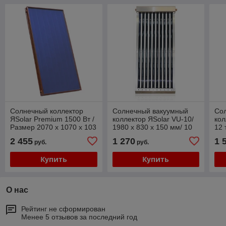
Солнечный коллектор
Солнечный вакуумный
Со
ЯSolar Premium 1500 Вт /
коллектор ЯSolar VU-10/
кол
Размер 2070 x 1070 x 103
1980 x 830 x 150 мм/ 10
12 
мм/ Стекло 97%/
труб/ Площадь
мм
2 455
1 270
1 
руб.
руб.
Площадь абсорбера 2,0
абсорбера 0,83 м2
0,9
м2
Купить
Купить
О нас
Рейтинг не сформирован
Менее 5 отзывов за последний год