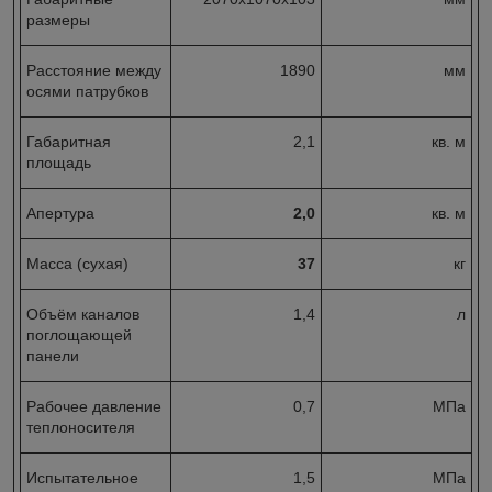
размеры
Расстояние между
1890
мм
осями патрубков
Габаритная
2,1
кв. м
площадь
Апертура
2,0
кв. м
Масса (сухая)
37
кг
Объём каналов
1,4
л
поглощающей
панели
Рабочее давление
0,7
МПа
теплоносителя
Испытательное
1,5
МПа