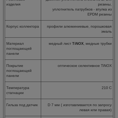
изделия
резины,
уплотнитель патрубков - втулка из
EPDM резины
Корпус коллектора
профили алюминиевые, порошковая
эмаль
Материал
медный лист
TiNOX
, медные трубки
поглощающей
панели
Покрытие
оптическое селективное TiNOX
поглощающей
панели
Температура
210 C
стагнации
Гильза под датчик
D 7 мм ( изготавливается по запросу
левая или правая)