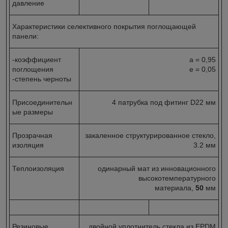
давление
Характеристики селективного покрытия поглощающей
панели:
-коэффициент
a = 0,95
поглощения
e = 0,05
-степень черноты
Присоединительн
4 патрубка под фитинг D22 мм
ые размеры
Прозрачная
закаленное структурированное стекло,
изоляция
3.2 мм
Теплоизоляция
одинарный мат из инновационного
высокотемпературного
материала,
50
мм
Резиновые
двойной уплотнитель стекла из EPDM