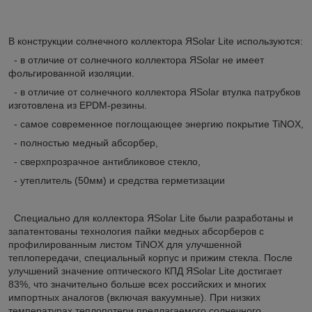
В конструкции солнечного коллектора ЯSolar Lite используются:
- в отличие от солнечного коллектора ЯSolar не имеет
фольгированной изоляции.
- в отличие от солнечного коллектора ЯSolar втулка патрубков
изготовлена из EPDM-резины.
- самое современное поглощающее энергию покрытие TiNOX,
- полностью медный абсорбер,
- сверхпрозрачное антибликовое стекло,
- утеплитель (50мм) и средства герметизации
Специально для коллектора ЯSolar Lite были разработаны и
запатентованы технология пайки медных абсорберов с
профилированным листом TiNOX для улучшенной
теплопередачи, специальный корпус и прижим стекла. После
улучшений значение оптического КПД ЯSolar Lite достигает
83%, что значительно больше всех российских и многих
импортных аналогов (включая вакуумные). При низких
температурах теплопотери предлагаемого солнечного