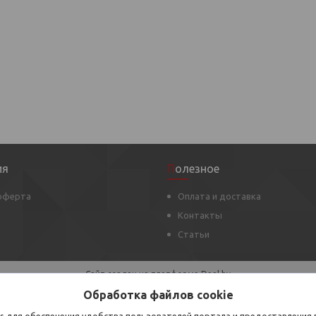
ия
Полезное
 оферта
Оплата и доставка
Контакты
Статьи
Сайт создан на платформе Deal.by
Политика обработки файлов cookies
Обработка файлов cookie
ООО Все для тепла |
Пожаловаться на контент
Select Language
▼