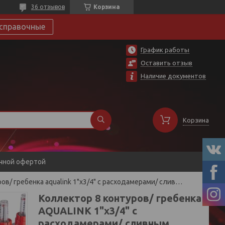
36 отзывов
Корзина
справочные
График работы
Оставить отзыв
Наличие документов
Корзина
ичной офертой
Коллектор 8 контуров/ гребенка aqualink 1"х3/4" с расходамерами/ сливным краном/ автовозд./ нержавейка
Коллектор 8 контуров/ гребенка
AQUALINK 1"х3/4" с
расходамерами/ сливным