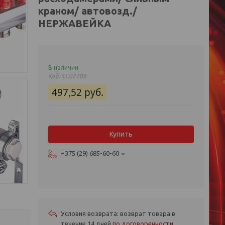
краном/ автовозд./
НЕРЖАВЕЙКА
В наличии
Код:
СС02706
497,52
руб.
Купить
+375 (29) 685-60-60
возврат товара в
течение 14 дней
по договоренности