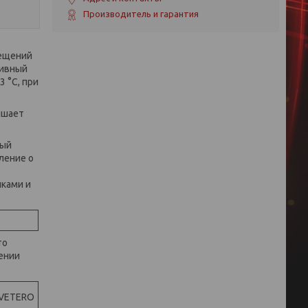
Производитель и гарантия
мещений
тивный
 °С, при
ышает
рый
ление о
йками и
то
ении
VETERO