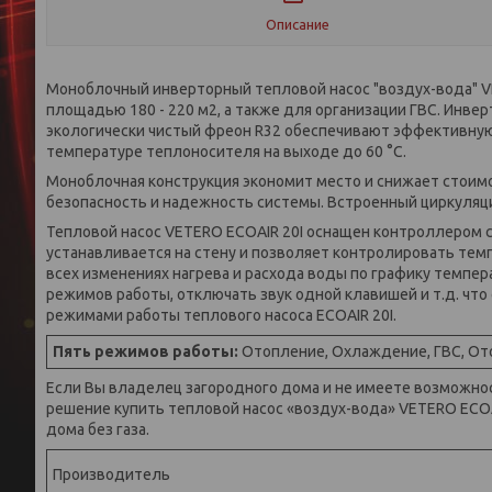
Описание
Моноблочный инверторный тепловой насос "воздух-вода" V
площадью 180 - 220 м2, а также для организации ГВС. Инв
экологически чистый фреон R32 обеспечивают эффективную р
температуре теплоносителя на выходе до 60 °С.
Моноблочная конструкция экономит место и снижает стоимо
безопасность и надежность системы. Встроенный циркуляц
Тепловой насос VETERO ECOAIR 20I оснащен контроллером 
устанавливается на стену и позволяет контролировать темп
всех изменениях нагрева и расхода воды по графику темпе
режимов работы, отключать звук одной клавишей и т.д. что
режимами работы теплового насоса ECOAIR 20I.
Пять режимов работы:
Отопление, Охлаждение, ГВС, Ото
Если Вы владелец загородного дома и не имеете возможнос
решение купить тепловой насос «воздух-вода» VETERO EC
дома без газа.
Производитель