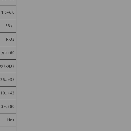
1.5~6.0
58 / -
R-32
до +60
997x437
-25...+35
10...+43
3~, 380
Нет