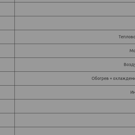
Теплово
Мо
Возд
Обогрев + охлаждени
И