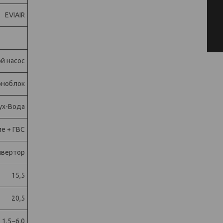
EVIAIR
й насос
ноблок
ух-Вода
е + ГВС
нвертор
15,5
20,5
1.5~6.0