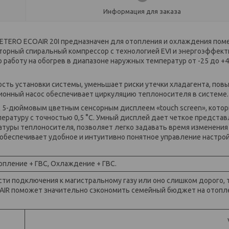
Информация для заказа
ETERO ECOAIR 20I предназначен для отопления и охлаждения по
ерторный спиральный компрессор с технологией EVI и энергоэффек
аботу на обогрев в диапазоне наружных температур от -25 до +43
сть установки системы, уменьшает риски утечки хладагента, пов
ионный насос обеспечивает циркуляцию теплоносителя в системе.
с 5-дюймовым цветным сенсорным дисплеем «touch screen», кото
ературу с точностью 0,5 °C. Умный дисплей дает четкое представ
ратуры теплоносителя, позволяет легко задавать время изменения
 обеспечивает удобное и интуитивно понятное управление настро
пление + ГВС, Охлаждение + ГВС.
ти подключения к магистральному газу или оно слишком дорого, 
OAIR поможет значительно сэкономить семейный бюджет на отопл