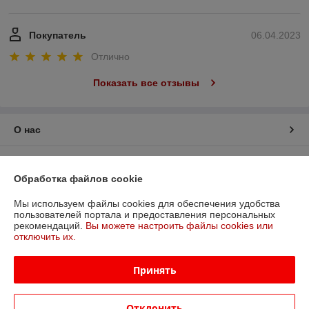
Покупатель
06.04.2023
Отлично
Показать все отзывы
О нас
Контакты
Обработка файлов cookie
Доставка и оплата
Мы используем файлы cookies для обеспечения удобства
пользователей портала и предоставления персональных
рекомендаций.
Вы можете настроить файлы cookies или
График работы
отключить их.
Полная версия сайта
Принять
Политика обработки cookies
Отклонить