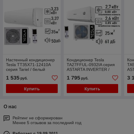
Настенный кондиционер
Кондиционер Tesla
Кон
Tesla TT35X71-12410A
TA27FFUL-0932IA серия
TA
серия Tariel / белый
ASTARTA INVERTER /
AS
белый/
бе
1 535
1 795
3 
руб.
руб.
Купить
Купить
О нас
Рейтинг не сформирован
Менее 5 отзывов за последний год
Работает с 19.09.2011