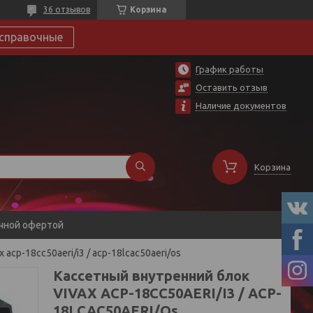
36 отзывов
Корзина
справочные
График работы
Оставить отзыв
Наличие документов
Корзина
ичной офертой
acp-18cc50aeri/i3 / acp-18lcac50aeri/os
Кассетный внутренний блок
VIVAX ACP-18CC50AERI/I3 / ACP-
18LCAC50AERI/Os