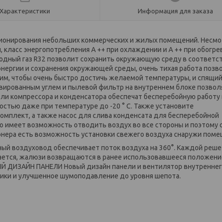
Характеристики
Информация для заказа
ионирования небольших коммерческих и жилых помещений. Несмо
 класс энергопотребления A ++ при охлаждении и A ++ при обогре
одный газ R32 позволит сохранить окружающую среду в соответст
нергии и сохранения окружающей среды, очень тихая работа позв
жим, чтобы очень быстро достичь желаемой температуры, и спящи
ивированным углем и пылевой фильтр на внутреннем блоке позвол
ели компрессора и конденсатора обеспечат бесперебойную работу 
стью даже при температуре до -20 ° C. Также установите
омплект, а также насос для слива конденсата для бесперебойной
но имеет возможность отводить воздух во все стороны и поэтому 
онера есть возможность установки свежего воздуха снаружи поме
 воздуховод обеспечивает поток воздуха на 360°. Каждой реше
ается, жалюзи возвращаются в ранее использовавшееся положени
Й ДИЗАЙН ПАНЕЛИ Новый дизайн панели и вентилятор внутреннег
ики и улучшенное шумоподавление до уровня шепота.