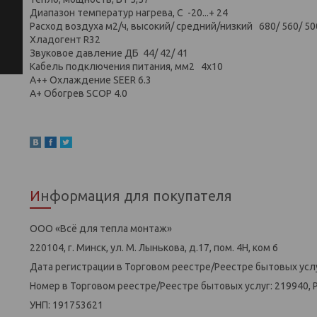
Диапазон температур нагрева, С -20...+ 24
Расход воздуха м2/ч, высокий/ средний/низкий 680/ 560/ 50
Хладогент R32
Звуковое давление ДБ 44/ 42/ 41
Кабель подключения питания, мм2 4х10
A++ Охлаждение SEER 6.3
A+ Обогрев SCOP 4.0
Информация для покупателя
ООО «Всё для тепла монтаж»
220104, г. Минск, ул. М. Лынькова, д.17, пом. 4Н, ком 6
Дата регистрации в Торговом реестре/Реестре бытовых услу
Номер в Торговом реестре/Реестре бытовых услуг: 219940, 
УНП: 191753621