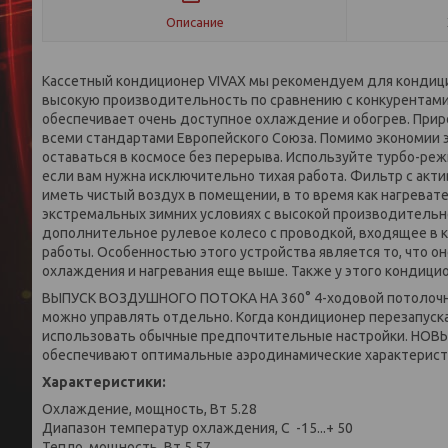
Описание
Кассетный кондиционер VIVAX мы рекомендуем для кондиц
высокую производительность по сравнению с конкурентами,
обеспечивает очень доступное охлаждение и обогрев. Прир
всеми стандартами Европейского Союза. Помимо экономии э
оставаться в космосе без перерыва. Используйте турбо-ре
если вам нужна исключительно тихая работа. Фильтр с акт
иметь чистый воздух в помещении, в то время как нагреват
экстремальных зимних условиях с высокой производительно
дополнительное рулевое колесо с проводкой, входящее в к
работы. Особенностью этого устройства является то, что о
охлаждения и нагревания еще выше. Также у этого кондици
ВЫПУСК ВОЗДУШНОГО ПОТОКА НА 360° 4-ходовой потолочный
можно управлять отдельно. Когда кондиционер перезапуск
использовать обычные предпочтительные настройки. НОВЫ
обеспечивают оптимальные аэродинамические характерист
Характеристики:
Охлаждение, мощность, Вт 5.28
Диапазон температур охлаждения, С -15...+ 50
Тепло, мощность, Вт 5,57