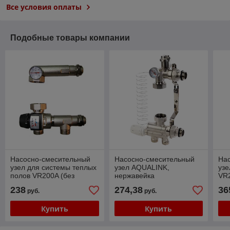
Все условия оплаты
Подобные товары компании
Насосно-смесительный
Насосно-смесительный
На
узел для системы теплых
узел AQUALINK,
узе
полов VR200A (без
нержавейка
VR2
насоса)
238
274,38
36
руб.
руб.
Купить
Купить