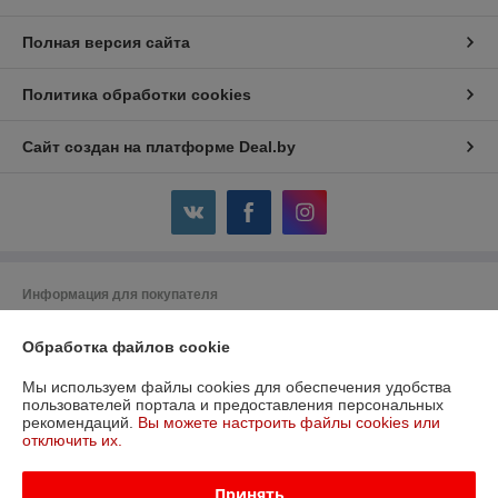
Полная версия сайта
Политика обработки cookies
Сайт создан на платформе Deal.by
Информация для покупателя
Юридическое лицо:
ООО «Всё для тепла монтаж»
220104, г. Минск, ул. М. Лынькова, д.17, пом. 4Н, ком 6
Обработка файлов cookie
Регистрационный номер ЕГР: 191684551
Мы используем файлы cookies для обеспечения удобства
пользователей портала и предоставления персональных
УНП: 191753621
рекомендаций.
Вы можете настроить файлы cookies или
отключить их.
Регистрационный орган: Минский гор исполком
Дата регистрации компании: 11.08.2011
Принять