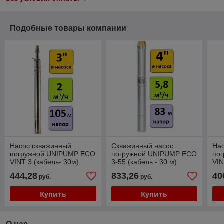
Подобные товары компании
Насос скважинный
Скважинный насос
На
погружной UNIPUMP ECO
погружной UNIPUMP ECO
по
VINT 3 (кабель- 30м)
3-55 (кабель - 30 м)
VIN
444,28
833,26
40
руб.
руб.
Купить
Купить