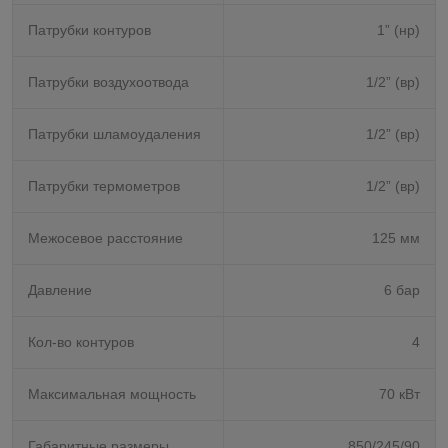
Патрубки контуров
1” (нр)
Патрубки воздухоотвода
1/2” (вр)
Патрубки шламоудаления
1/2” (вр)
Патрубки термометров
1/2” (вр)
Межосевое расстояние
125 мм
Давление
6 бар
Кол-во контуров
4
Максимальная мощность
70 кВт
Габаритные размеры
850/245/90