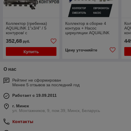
Коллектор (гребенка)
Коллектор в сборке 4
Кол
AQUALINK 1"х3/4" / 5
контура + Насос
AQU
контуров/ с
циркуляции AQUALINK
кон
расходамерами/ сливным
25-4-180+ Смеситель
ра
352,68
44
руб.
краном/ автовозд./
кра
НЕРЖАВЕЙКА
НЕ
Цену уточняйте
Купить
О нас
Рейтинг не сформирован
Менее 5 отзывов за последний год
Работает с 19.09.2011
г. Минск
ул. Монтажников, 9, пом.39, Минск, Беларусь
Контакты