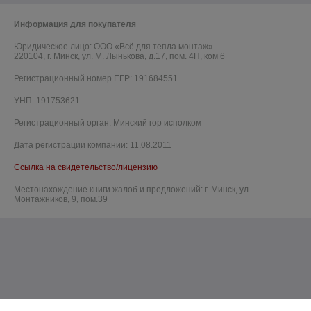
Информация для покупателя
Юридическое лицо:
ООО «Всё для тепла монтаж»
220104, г. Минск, ул. М. Лынькова, д.17, пом. 4Н, ком 6
Регистрационный номер ЕГР: 191684551
УНП: 191753621
Регистрационный орган: Минский гор исполком
Дата регистрации компании: 11.08.2011
Ссылка на свидетельство/лицензию
Местонахождение книги жалоб и предложений: г. Минск, ул.
Монтажников, 9, пом.39