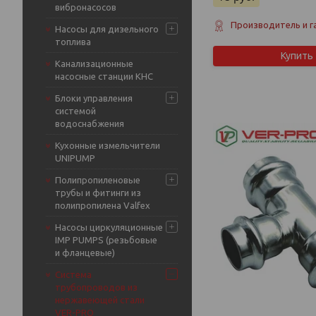
вибронасосов
Производитель и г
Насосы для дизельного
топлива
Купить
Канализационные
насосные станции КНС
Блоки управления
системой
водоснабжения
Кухонные измельчители
UNIPUMP
Полипропиленовые
трубы и фитинги из
полипропилена Valfex
Насосы циркуляционные
IMP PUMPS (резьбовые
и фланцевые)
Система
трубопроводов из
нержавеющей стали
VER-PRO