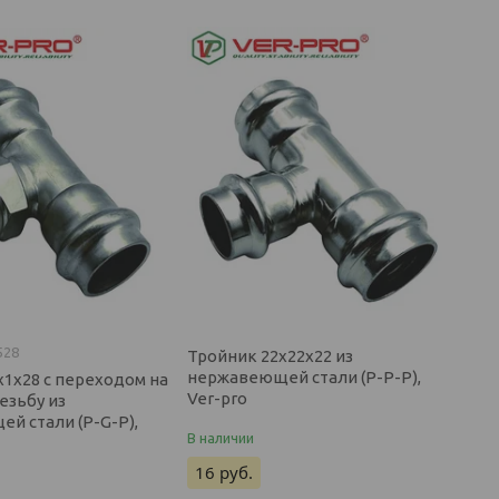
528
Тройник 22х22х22 из
нержавеющей стали (P-P-P),
х1х28 с переходом на
Ver-pro
езьбу из
й стали (P-G-P),
В наличии
16
руб.