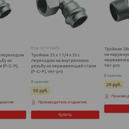
VPTF35635
Тройник 28
на наружну
 с переходом
Тройник 35 х 1 1/4 х 35 с
нержавеюще
ьбу из
переходом на внутреннюю
Ver-pro
(P-G-P),
резьбу из нержавеющей стали
(P-G-P), Ver-pro
В наличии
В наличии
29
руб.
50
руб.
Производ
арантия
Производитель и гарантия
Купить