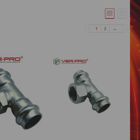
1
2
→