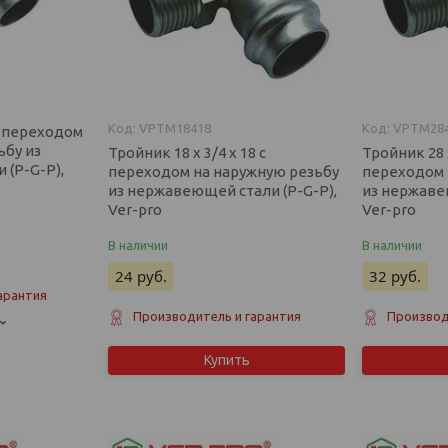
VPTM18418
VPTM28
 с переходом
ьбу из
Тройник 18 х 3/4 х 18 с
Тройник 28 х
(P-G-P),
переходом на наружную резьбу
переходом 
из нержавеющей стали (P-G-P),
из нержаве
Ver-pro
Ver-pro
В наличии
В наличии
24
руб.
32
руб.
арантия
Производитель и гарантия
Производ
Купить