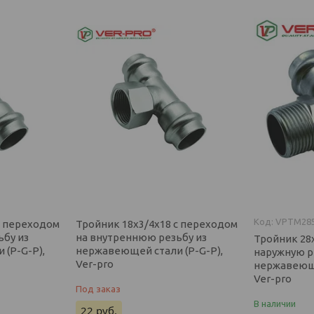
VPTM28
с переходом
Тройник 18х3/4х18 с переходом
ьбу из
на внутреннюю резьбу из
Тройник 28
(P-G-P),
нержавеющей стали (P-G-P),
наружную р
Ver-pro
нержавеюще
Ver-pro
Под заказ
В наличии
22
руб.