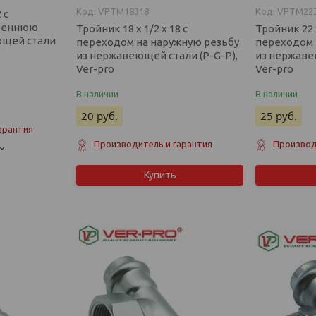
VPTM18318
VPTM22
 с
треннюю
Тройник 18 х 1/2 х 18 с
Тройник 22 х
ющей стали
переходом на наружную резьбу
переходом 
из нержавеющей стали (P-G-P),
из нержаве
Ver-pro
Ver-pro
В наличии
В наличии
20
руб.
25
руб.
арантия
Производитель и гарантия
Производ
Купить