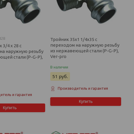
428
Тройник 35х1 1/4х35 с
переходом на наружную резьбу
 3/4 х 28 с
из нержавеющей стали (P-G-P),
на наружную резьбу
Ver-pro
ющей стали (P-G-P),
В наличии
51
руб.
Производитель и гарантия
итель и гарантия
Купить
Купить