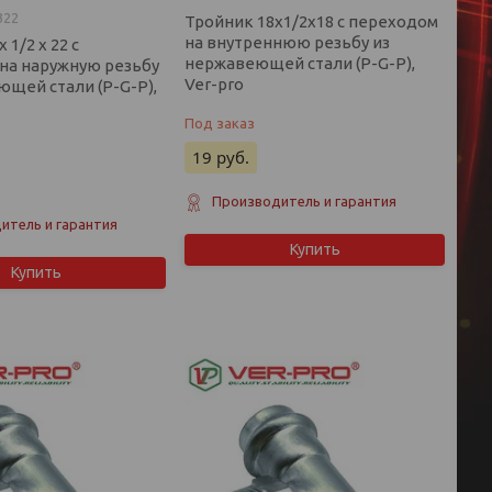
322
Тройник 18х1/2х18 с переходом
на внутреннюю резьбу из
 1/2 х 22 с
нержавеющей стали (P-G-P),
на наружную резьбу
Ver-pro
ющей стали (P-G-P),
Под заказ
19
руб.
Производитель и гарантия
итель и гарантия
Купить
Купить