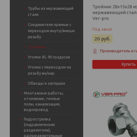
Тройник 28х15х28 и
Трубы из нержавеющей
нержавеющей стали 
стали
Ver-pro
Соединители прямые с
Под заказ
переходом внутр/внешн.
резьбу
20
руб.
Тройники
Производитель и г
Уголки 45, 90 градусов
Купить
Уголки с переходом на
резьбу вн/нар
Обводы и заглушки
Монтажные работы,
отопление, теплые
полы, канализация,
водопровод.
Гидрострелка
(гидравлические
разделители),
распределительные