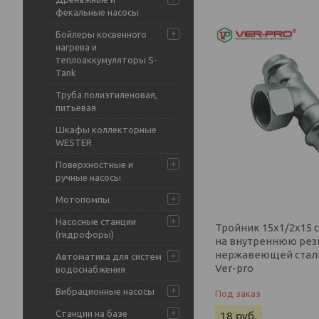
фекальные насосы
Бойлеры косвенного
нагрева и
теплоаккумуляторы S-
Tank
Труба полиэтиленовая,
питьевая
Шкафы коллекторные
WESTER
Поверхностные и
ручные насосы
Мотопомпы
Насосные станции
Тройник 15х1/2х15 
(гидрофоры)
на внутреннюю рез
нержавеющей стали 
Автоматика для систем
Ver-pro
водоснабжения
Вибрационные насосы
Под заказ
18
руб.
Станции на базе