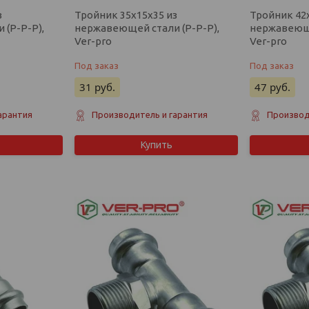
з
Тройник 35х15х35 из
Тройник 42
(P-P-P),
нержавеющей стали (P-P-P),
нержавеюще
Ver-pro
Ver-pro
Под заказ
Под заказ
31
руб.
47
руб.
арантия
Производитель и гарантия
Производ
Купить