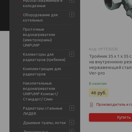
Насосы скважинные и
колодезные
Оборудование для
котельных
Проточные
водонагреватели
(электрокраны)
UNIPUMP
VPTF35535
Коллекторы для
Тройник 35 х 1 х 35
радиаторов (гребенки)
на внутреннюю рез
нержавеющей стали 
Комплектующие для
Ver-pro
радиаторов
Накопительные
В наличии
водонагреватели
46
руб.
UNIPUMP Компакт/
Стандарт/ Слим
Производитель и г
Радиаторы стальные
ЛИДЕЯ
Купить
Душевые трапы, лотки
Дренажные и