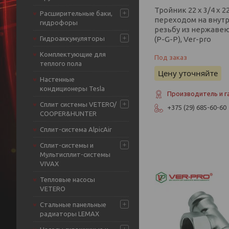
Тройник 22 х 3/4 х 22
Расширительные баки,
переходом на вну
гидрофоры
резьбу из нержаве
(P-G-P), Ver-pro
Гидроаккумуляторы
Комплектующие для
Под заказ
теплого пола
Цену уточняйте
Настенные
кондиционеры Tesla
Производитель и г
Сплит системы VETERO/
+375 (29) 685-60-60
COOPER&HUNTER
Сплит-система AlpicAir
Сплит-системы и
Мультисплит-системы
VIVAX
Тепловые насосы
VETERO
Стальные панельные
радиаторы LEMAX